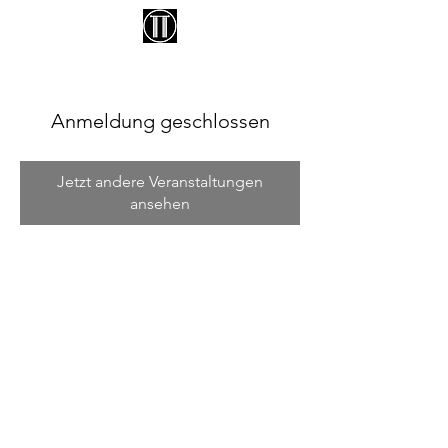
ATELIER DES SEINS
Anmeldung geschlossen
Jetzt andere Veranstaltungen
ansehen
IMPRESSUM
|
DATENSCHUTZ